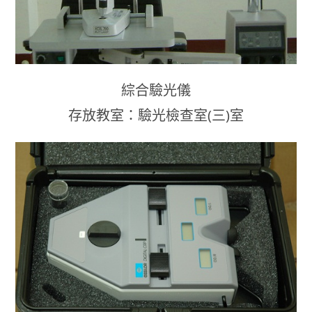
綜合驗光儀
存放教室：驗光檢查室(三)室