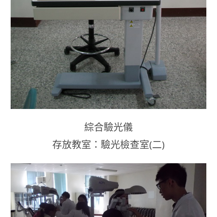
綜合驗光儀
存放教室：驗光檢查室(二)