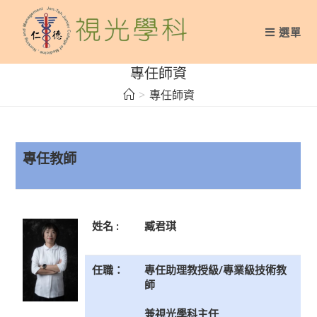
Skip
to
選單
content
專任師資
>
專任師資
專任教師
姓名 :
臧君琪
任職：
專任助理教授級/專業級技術教
師
兼視光學科主任