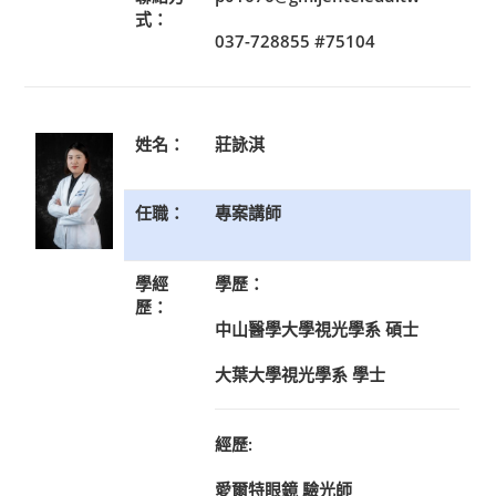
式：
037-728855 #75104
姓名：
莊詠淇
任職：
專案講師
學經
學歷：
歷：
中山醫學大學視光學系 碩士
大葉大學視光學系 學士
經歷:
愛爾特眼鏡 驗光師