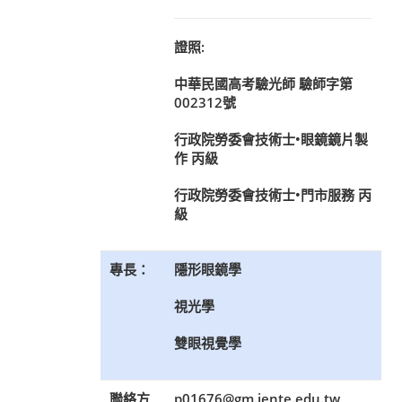
證照:
中華民國高考驗光師 驗師字第
002312號
行政院勞委會技術士•眼鏡鏡片製
作 丙級
行政院勞委會技術士•門市服務 丙
級
專長：
隱形眼鏡學
視光學
雙眼視覺學
聯絡方
p01676@gm.jente.edu.tw