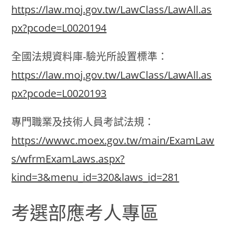
https://law.moj.gov.tw/LawClass/LawAll.as
px?pcode=L0020194
全國法規資料庫-驗光所設置標準：
https://law.moj.gov.tw/LawClass/LawAll.as
px?pcode=L0020193
專門職業及技術人員考試法規：
https://wwwc.moex.gov.tw/main/ExamLaw
s/wfrmExamLaws.aspx?
kind=3&menu_id=320&laws_id=281
考選部應考人專區