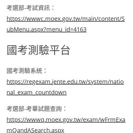
考選部-考試資訊：
https://wwwc.moex.gov.tw/main/content/S
ubMenu.aspx?menu_id=4163
國考測驗平台
國考測驗系統：
https://regexam.jente.edu.tw/system/natio
nal_exam_countdown
考選部-考畢試題查詢：
https://wwwq.moex.gov.tw/exam/wFrmExa
mQandASearch.aspx